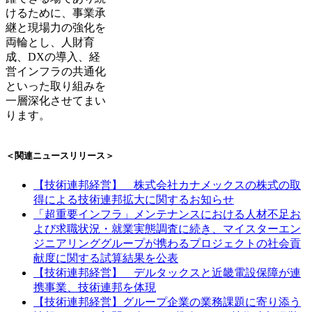
けるために、事業承
継と現場力の強化を
両輪とし、人財育
成、DXの導入、経
営インフラの共通化
といった取り組みを
一層深化させてまい
ります。
＜関連ニュースリリース＞
【技術連邦経営】 株式会社カナメックスの株式の取
得による技術連邦拡大に関するお知らせ
「超重要インフラ」メンテナンスにおける人材不足お
よび求職状況・就業実態調査に続き、マイスターエン
ジニアリンググループが携わるプロジェクトの社会貢
献度に関する試算結果を公表
【技術連邦経営】 デルタックスと近畿電設保障が連
携事業、技術連邦を体現
【技術連邦経営】グループ企業の業務課題に寄り添う